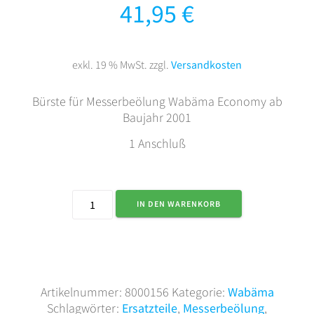
41,95
€
exkl. 19 % MwSt.
zzgl.
Versandkosten
Bürste für Messerbeölung Wabäma Economy ab
Baujahr 2001
1 Anschluß
Bürste
IN DEN WARENKORB
für
Messerbeölung
Wabäma
Economy
ab
Artikelnummer:
8000156
Kategorie:
Wabäma
Bj.
Schlagwörter:
Ersatzteile
,
Messerbeölung
,
2001