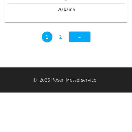
Wabäma
1
2
→
© 2026 Rösen Messerservice.