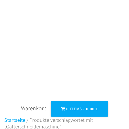
Zum
Inhalt
springen
GATTERSCHNE
IDEMASCHINE
Warenkorb
0 ITEMS -
0,00
€
Startseite
/ Produkte verschlagwortet mit
„Gatterschneidemaschine“